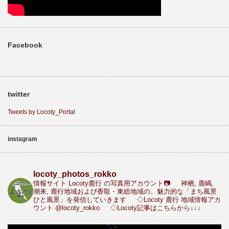
Facebook
twitter
Tweets by Locoty_Portal
instagram
locoty_photos_rokko
情報サイト Locoty鹿行 の写真用アカウント📷
神栖, 鹿嶋,
潮来, 鹿行地域および香取・東総地域の、魅力的な「まち風景
ひと風景」を発信していきます
◇Locoty 鹿行 地域情報アカ
ウント
@locoty_rokko
◇Locoty記事はこちらから↓↓↓