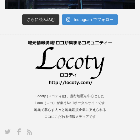
さらに読み込む
Instagram でフォロー
Locoty (ロコティ)は、鹿行地区を中心とした
Loco（ロコ）が集うNo.1ポータルサイトです
地元で暮らす人々と地元応援企業に支えられる
ロコにこだわる情報メディアです
S