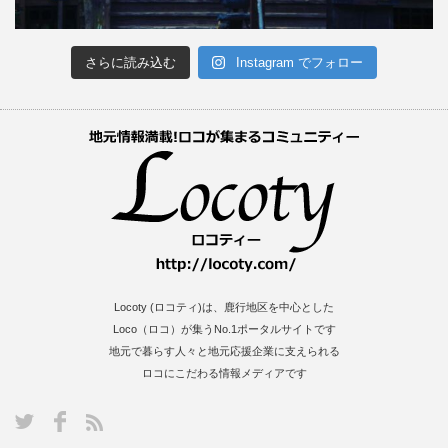
さらに読み込む
Instagram でフォロー
Locoty (ロコティ)は、鹿行地区を中心とした
Loco（ロコ）が集うNo.1ポータルサイトです
地元で暮らす人々と地元応援企業に支えられる
ロコにこだわる情報メディアです
S