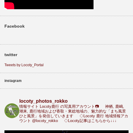
Facebook
twitter
Tweets by Locoty_Portal
instagram
locoty_photos_rokko
情報サイト Locoty鹿行 の写真用アカウント📷
神栖, 鹿嶋,
潮来, 鹿行地域および香取・東総地域の、魅力的な「まち風景
ひと風景」を発信していきます
◇Locoty 鹿行 地域情報アカ
ウント
@locoty_rokko
◇Locoty記事はこちらから↓↓↓