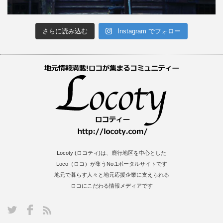
さらに読み込む
Instagram でフォロー
Locoty (ロコティ)は、鹿行地区を中心とした
Loco（ロコ）が集うNo.1ポータルサイトです
地元で暮らす人々と地元応援企業に支えられる
ロコにこだわる情報メディアです
S