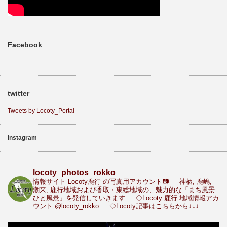
Facebook
twitter
Tweets by Locoty_Portal
instagram
locoty_photos_rokko
情報サイト Locoty鹿行 の写真用アカウント📷
神栖, 鹿嶋,
潮来, 鹿行地域および香取・東総地域の、魅力的な「まち風景
ひと風景」を発信していきます
◇Locoty 鹿行 地域情報アカ
ウント
@locoty_rokko
◇Locoty記事はこちらから↓↓↓