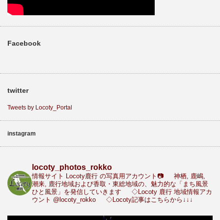
Facebook
twitter
Tweets by Locoty_Portal
instagram
locoty_photos_rokko
情報サイト Locoty鹿行 の写真用アカウント📷
神栖, 鹿嶋,
潮来, 鹿行地域および香取・東総地域の、魅力的な「まち風景
ひと風景」を発信していきます
◇Locoty 鹿行 地域情報アカ
ウント
@locoty_rokko
◇Locoty記事はこちらから↓↓↓