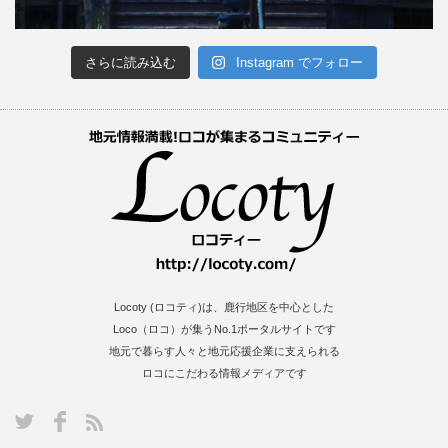
さらに読み込む
Instagram でフォロー
Locoty (ロコティ)は、鹿行地区を中心とした
Loco（ロコ）が集うNo.1ポータルサイトです
地元で暮らす人々と地元応援企業に支えられる
ロコにこだわる情報メディアです
S