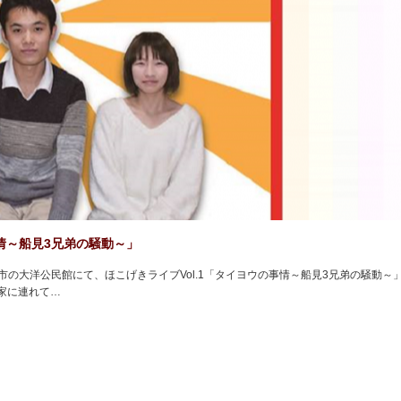
情～船見3兄弟の騒動～」
市の大洋公民館にて、ほこげきライブVol.1「タイヨウの事情～船見3兄弟の騒動～
家に連れて…