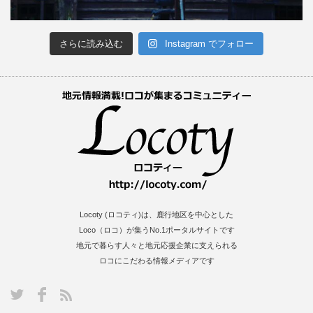
さらに読み込む
Instagram でフォロー
Locoty (ロコティ)は、鹿行地区を中心とした
Loco（ロコ）が集うNo.1ポータルサイトです
地元で暮らす人々と地元応援企業に支えられる
ロコにこだわる情報メディアです
S