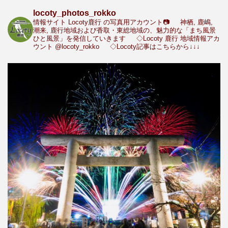
locoty_photos_rokko
情報サイト Locoty鹿行 の写真用アカウント📷
神栖, 鹿嶋,
潮来, 鹿行地域および香取・東総地域の、魅力的な「まち風景
ひと風景」を発信していきます
◇Locoty 鹿行 地域情報アカ
ウント
@locoty_rokko
◇Locoty記事はこちらから↓↓↓