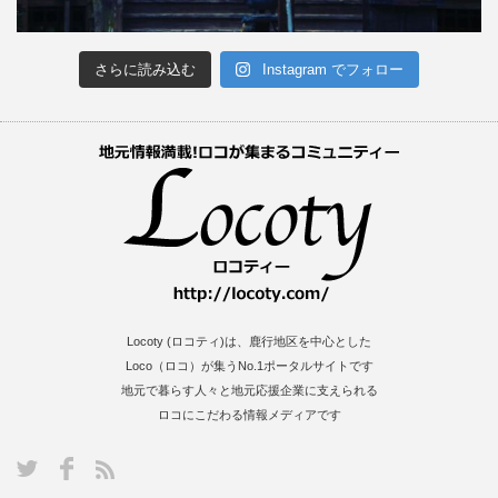
さらに読み込む
Instagram でフォロー
Locoty (ロコティ)は、鹿行地区を中心とした
Loco（ロコ）が集うNo.1ポータルサイトです
地元で暮らす人々と地元応援企業に支えられる
ロコにこだわる情報メディアです
S