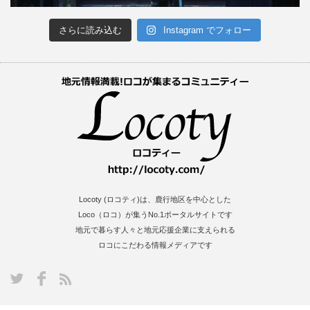
さらに読み込む
Instagram でフォロー
Locoty (ロコティ)は、鹿行地区を中心とした
Loco（ロコ）が集うNo.1ポータルサイトです
地元で暮らす人々と地元応援企業に支えられる
ロコにこだわる情報メディアです
S