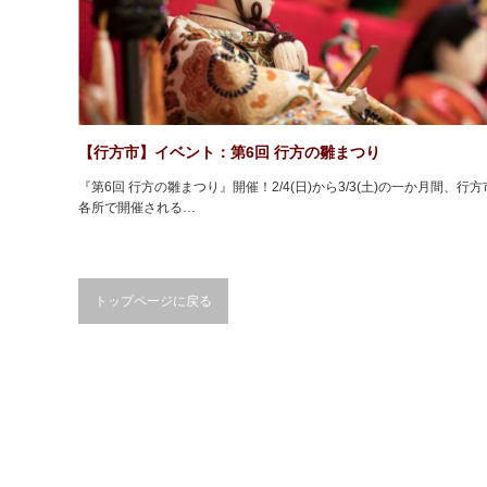
【行方市】イベント：第6回 行方の雛まつり
『第6回 行方の雛まつり』開催！2/4(日)から3/3(土)の一か月間、行
各所で開催される…
トップページに戻る