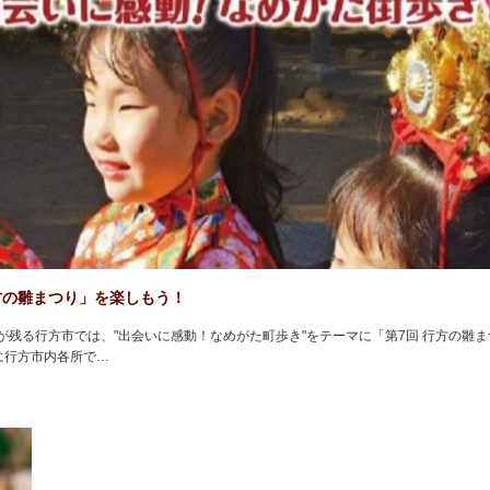
方の雛まつり」を楽しもう！
残る行方市では、"出会いに感動！なめがた町歩き"をテーマに「第7回 行方の雛ま
中に行方市内各所で…