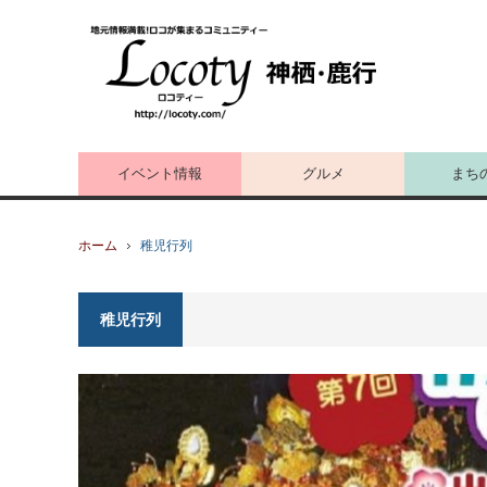
イベント情報
グルメ
まち
ホーム
稚児行列
稚児行列