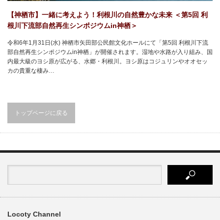
【神栖市】一緒に考えよう！利根川の自然豊かな未来 ＜第5回 利
根川下流部自然再生シンポジウムin神栖＞
令和6年1月31日(水) 神栖市矢田部公民館文化ホールにて「第5回 利根川下流
部自然再生シンポジウムin神栖」が開催されます。湿地や水路が入り組み、国
内最大級のヨシ原が広がる、水郷・利根川。ヨシ原はコジュリンやオオセッ
カの貴重な棲み…
トップページに戻る
Locoty Channel