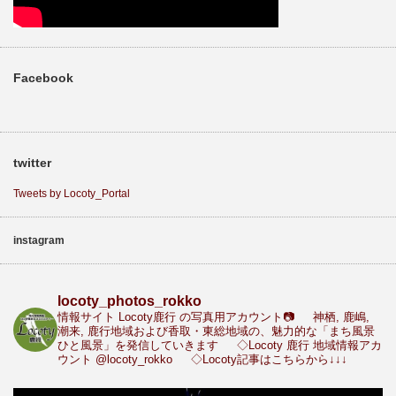
Facebook
twitter
Tweets by Locoty_Portal
instagram
locoty_photos_rokko
情報サイト Locoty鹿行 の写真用アカウント📷
神栖, 鹿嶋,
潮来, 鹿行地域および香取・東総地域の、魅力的な「まち風景
ひと風景」を発信していきます
◇Locoty 鹿行 地域情報アカ
ウント
@locoty_rokko
◇Locoty記事はこちらから↓↓↓