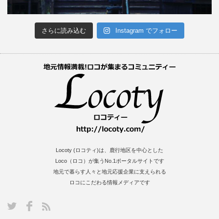
さらに読み込む
Instagram でフォロー
Locoty (ロコティ)は、鹿行地区を中心とした
Loco（ロコ）が集うNo.1ポータルサイトです
地元で暮らす人々と地元応援企業に支えられる
ロコにこだわる情報メディアです
S