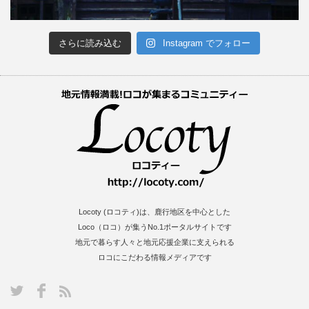
さらに読み込む
Instagram でフォロー
Locoty (ロコティ)は、鹿行地区を中心とした
Loco（ロコ）が集うNo.1ポータルサイトです
地元で暮らす人々と地元応援企業に支えられる
ロコにこだわる情報メディアです
S