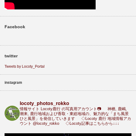
Facebook
twitter
Tweets by Locoty_Portal
instagram
locoty_photos_rokko
情報サイト Locoty鹿行 の写真用アカウント📷
神栖, 鹿嶋,
潮来, 鹿行地域および香取・東総地域の、魅力的な「まち風景
ひと風景」を発信していきます
◇Locoty 鹿行 地域情報アカ
ウント
@locoty_rokko
◇Locoty記事はこちらから↓↓↓