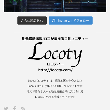
さらに読み込む
Instagram でフォロー
Locoty (ロコティ)は、鹿行地区を中心とした
Loco（ロコ）が集うNo.1ポータルサイトです
地元で暮らす人々と地元応援企業に支えられる
ロコにこだわる情報メディアです
S