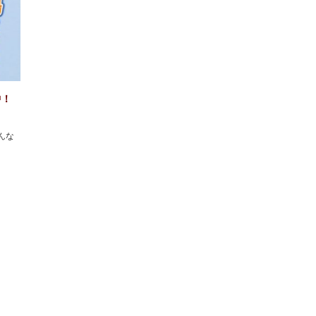
中！
んな