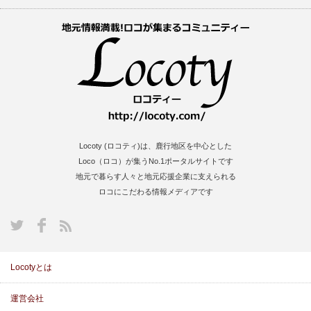
Locoty (ロコティ)は、鹿行地区を中心とした
Loco（ロコ）が集うNo.1ポータルサイトです
地元で暮らす人々と地元応援企業に支えられる
ロコにこだわる情報メディアです
S
Locotyとは
運営会社