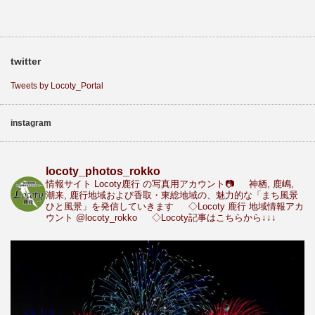
twitter
Tweets by Locoty_Portal
instagram
locoty_photos_rokko
情報サイト Locoty鹿行 の写真用アカウント📷
神栖, 鹿嶋,
潮来, 鹿行地域および香取・東総地域の、魅力的な「まち風景
ひと風景」を発信していきます
◇Locoty 鹿行 地域情報アカ
ウント
@locoty_rokko
◇Locoty記事はこちらから↓↓↓