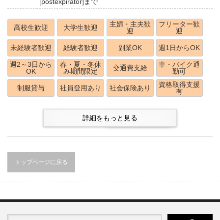
[postexpirator]まで
主婦・主夫歓
フリーター歓
高校生歓迎
大学生歓迎
迎
迎
未経験者歓迎
経験者歓迎
副業OK
週1日からOK
週2～3日から
春・夏・冬休
車・バイク通
交通費支給
OK
み期間限定
勤可
資格取得支援
制服貸与
社員登用あり
社会保険あり
有
詳細をもっと見る
トップページに戻る