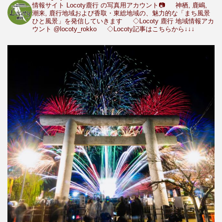
情報サイト Locoty鹿行 の写真用アカウント📷
神栖, 鹿嶋,
潮来, 鹿行地域および香取・東総地域の、魅力的な「まち風景
ひと風景」を発信していきます
◇Locoty 鹿行 地域情報アカ
ウント
@locoty_rokko
◇Locoty記事はこちらから↓↓↓