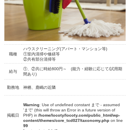
ハウスクリーニング(アパート・マンション等)
職種
①室内清掃や修繕等
②共有部分清掃等
①、②共に時給800円～ (能力・経験に応じて/試用期
給与
間あり)
勤務地
神栖、鹿嶋の近隣
Warning
: Use of undefined constant まで - assumed
'まで' (this will throw an Error in a future version of
掲載日
PHP) in
/home/locoty/locoty.com/public_html/wp-
content/themes/core_tcd027/taxonomy.php
on line
99