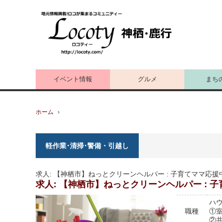
イベント情報
グルメ
まち
ホーム
軽作業･清掃･警備・引越し
求人: 【神栖市】ねっとクリーンヘルパー : 子育てママ応援中
求人: 【神栖市】ねっとクリーンヘルパー : 子
ハ
職種
①
②