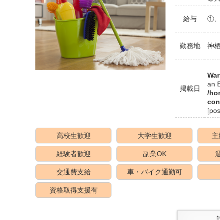
給与
①、
勤務地
神
War
an E
掲載日
/ho
con
[po
高校生歓迎
大学生歓迎
主
経験者歓迎
副業OK
交通費支給
車・バイク通勤可
資格取得支援有