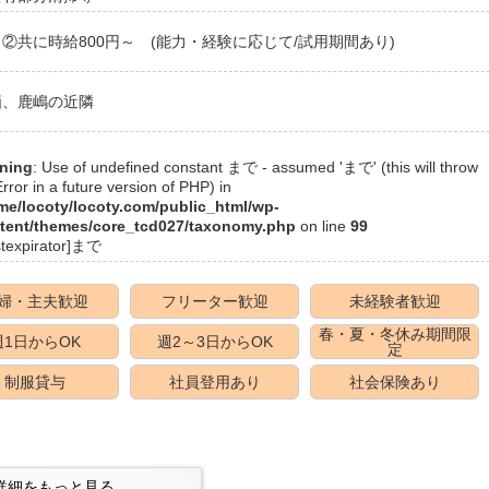
②共に時給800円～ (能力・経験に応じて/試用期間あり)
栖、鹿嶋の近隣
ning
: Use of undefined constant まで - assumed 'まで' (this will throw
rror in a future version of PHP) in
me/locoty/locoty.com/public_html/wp-
tent/themes/core_tcd027/taxonomy.php
on line
99
stexpirator]まで
婦・主夫歓迎
フリーター歓迎
未経験者歓迎
春・夏・冬休み期間限
週1日からOK
週2～3日からOK
定
制服貸与
社員登用あり
社会保険あり
詳細をもっと見る