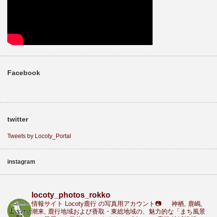
Facebook
twitter
Tweets by Locoty_Portal
instagram
locoty_photos_rokko
情報サイト Locoty鹿行 の写真用アカウント📷
神栖, 鹿嶋,
潮来, 鹿行地域および香取・東総地域の、魅力的な「まち風景