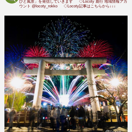
ひと風景」を発信していきます
◇Locoty 鹿行 地域情報アカ
ウント
@locoty_rokko
◇Locoty記事はこちらから↓↓↓