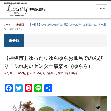
menu
ホーム
未分類
【神栖市】ゆったりゆらゆらお風呂でのんびり「ふれあいセンター湯
楽々（ゆらら）」
未分類
【神栖市】ゆったりゆらゆらお風呂でのんび
り「ふれあいセンター湯楽々（ゆらら）」
未分類
Locoty
,
お風呂
,
ゆらら
,
湯楽々
,
神栖
,
露天風呂
Facebook
Twitter
Pinterest
Line
共
有