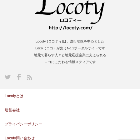
Locoty (ロコティ)は、鹿行地区を中心とした
Loco（ロコ）が集うNo.1ポータルサイトです
地元で暮らす人々と地元応援企業に支えられる
ロコにこだわる情報メディアです
S
Locotyとは
運営会社
プライバシーポリシー
Locoty問い合わせ