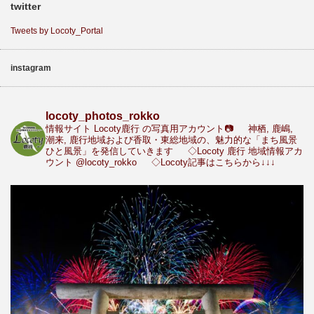
twitter
Tweets by Locoty_Portal
instagram
locoty_photos_rokko
情報サイト Locoty鹿行 の写真用アカウント📷
神栖, 鹿嶋,
潮来, 鹿行地域および香取・東総地域の、魅力的な「まち風景
ひと風景」を発信していきます
◇Locoty 鹿行 地域情報アカ
ウント
@locoty_rokko
◇Locoty記事はこちらから↓↓↓