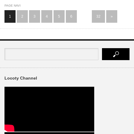
PAGE NAVI
1
2
3
4
5
6
…
32
»
Locoty Channel