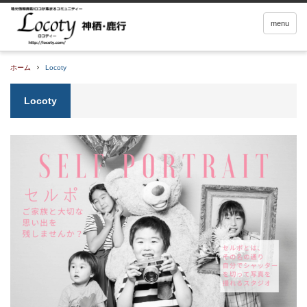
menu
ホーム
Locoty
Locoty