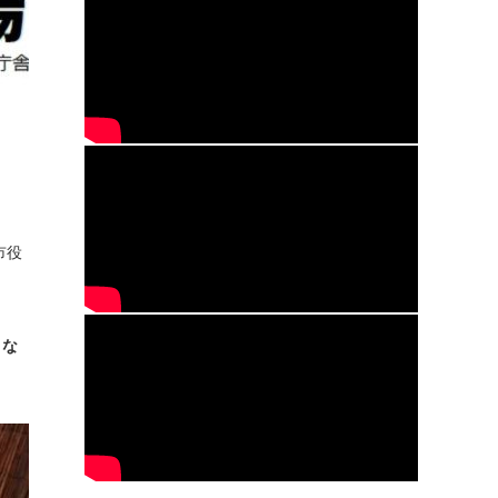
市役
きな