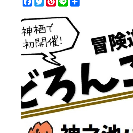
Facebook
Twitter
Pinterest
Line
共
有