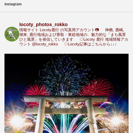
instagram
locoty_photos_rokko
情報サイト Locoty鹿行 の写真用アカウント📷
神栖, 鹿嶋,
潮来, 鹿行地域および香取・東総地域の、魅力的な「まち風景
ひと風景」を発信していきます
◇Locoty 鹿行 地域情報アカ
ウント
@locoty_rokko
◇Locoty記事はこちらから↓↓↓