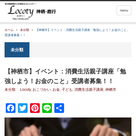
menu
ホーム
未分類
【神栖市】イベント：消費生活親子講座「勉強しよう！お金のこと」
受講者募集！！
未分類
【神栖市】イベント：消費生活親子講座「勉
強しよう！お金のこと」受講者募集！！
未分類
Locoty
,
おこづかい
,
お金
,
子ども
,
消費生活親子講座
,
神栖市
Facebook
Twitter
Pinterest
Line
共
有