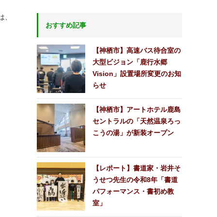
は、
おすすめ記事
【神栖市】高速バス待合室の
大型ビジョン「鹿行水郷
Vision」設置場所変更のお知
らせ
【神栖市】アートホテル鹿島
セントラルの「天然温泉ろっ
こうの湯」が新装オープン
【レポート】書道家・岩井そ
うせつ先生の令和8年「書道
パフォーマンス・書初め教
室」