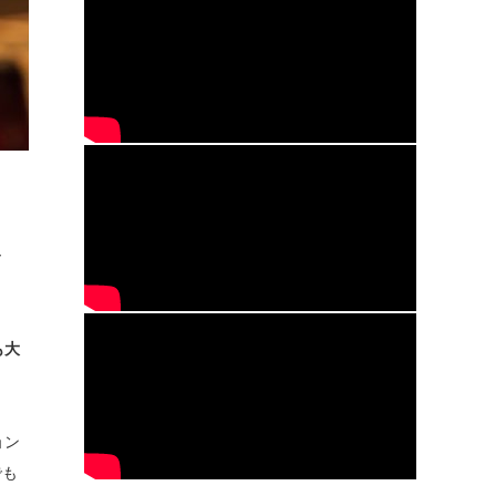
ー
も大
ョン
でも