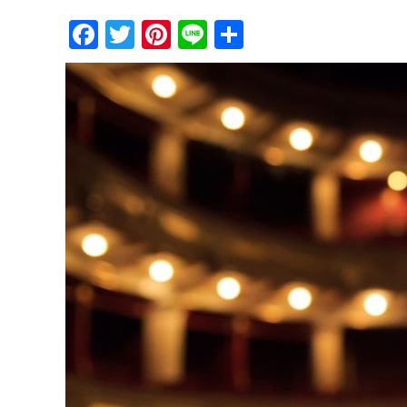
Facebook
Twitter
Pinterest
Line
共
有