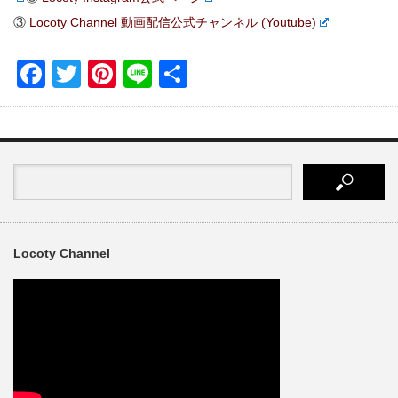
③
Locoty Channel 動画配信公式チャンネル (Youtube)
Facebook
Twitter
Pinterest
Line
共
有
Locoty Channel