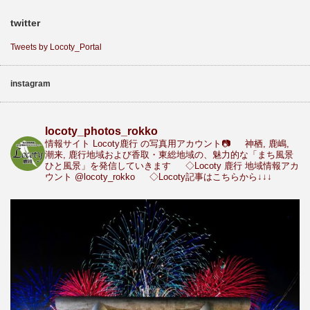
twitter
Tweets by Locoty_Portal
instagram
locoty_photos_rokko
情報サイト Locoty鹿行 の写真用アカウント📷
神栖, 鹿嶋,
潮来, 鹿行地域および香取・東総地域の、魅力的な「まち風景
ひと風景」を発信していきます
◇Locoty 鹿行 地域情報アカ
ウント
@locoty_rokko
◇Locoty記事はこちらから↓↓↓