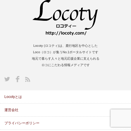
Locoty (ロコティ)は、鹿行地区を中心とした
Loco（ロコ）が集うNo.1ポータルサイトです
地元で暮らす人々と地元応援企業に支えられる
ロコにこだわる情報メディアです
S
Locotyとは
運営会社
プライバシーポリシー