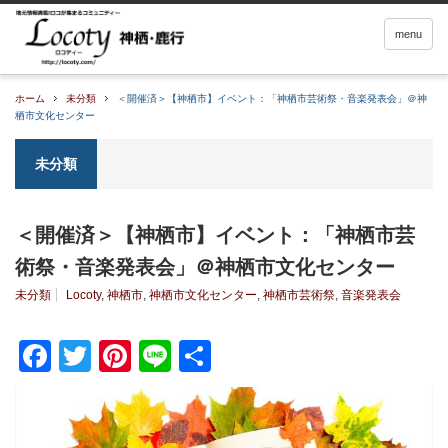
menu
ホーム
未分類
＜開催済＞【神栖市】イベント：「神栖市芸術祭・音楽発表会」＠神
栖市文化センター
未分類
＜開催済＞【神栖市】イベント：「神栖市芸
術祭・音楽発表会」＠神栖市文化センター
未分類
Locoty
,
神栖市
,
神栖市文化センター
,
神栖市芸術祭
,
音楽発表会
Facebook
Twitter
Pinterest
Line
共
有