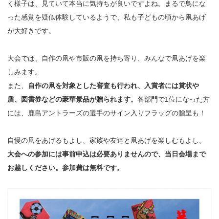
く様子は、見ていて本当に気持ちが良いですよね。まるで鳥にな
った感覚を疑似体験しているようで、私も子どもの頃から凧あげ
が大好きです。
大会では、自作の凧や市販の凧を持ち寄り、みんなで凧あげを楽
しみます。
また、
自作の凧を対象とした審査も行われ、入賞者には賞状や
盾、図書券などの豪華景品が贈られます。
各部門で1位になった方
には、鹿島アントラーズの選手のサイン入りフラッグの贈呈も！
自慢の凧をあげるもよし、家族や友達と凧あげを楽しむもよし。
大会への参加には事前申込は必要ありませんので、当日会場まで
お越しください。参加費は無料です。