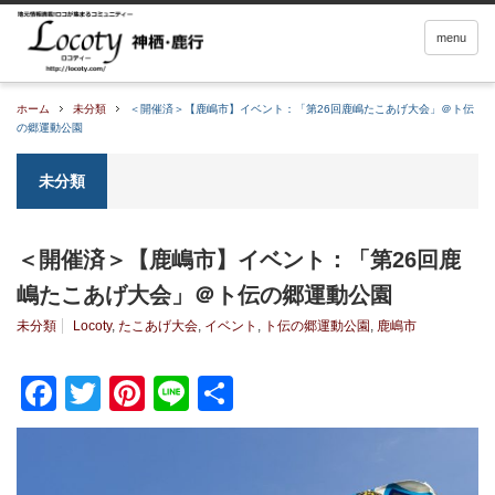
menu
ホーム
未分類
＜開催済＞【鹿嶋市】イベント：「第26回鹿嶋たこあげ大会」＠ト伝
の郷運動公園
未分類
＜開催済＞【鹿嶋市】イベント：「第26回鹿
嶋たこあげ大会」＠ト伝の郷運動公園
未分類
Locoty
,
たこあげ大会
,
イベント
,
ト伝の郷運動公園
,
鹿嶋市
Facebook
Twitter
Pinterest
Line
共
有