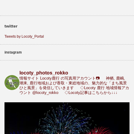
twitter
Tweets by Locoty_Portal
instagram
locoty_photos_rokko
情報サイト Locoty鹿行 の写真用アカウント📷
神栖, 鹿嶋,
潮来, 鹿行地域および香取・東総地域の、魅力的な「まち風景
ひと風景」を発信していきます
◇Locoty 鹿行 地域情報アカ
ウント
@locoty_rokko
◇Locoty記事はこちらから↓↓↓