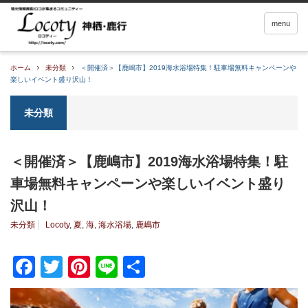
menu
ホーム
未分類
＜開催済＞【鹿嶋市】2019海水浴場特集！駐車場無料キャンペーンや
楽しいイベント盛り沢山！
未分類
＜開催済＞【鹿嶋市】2019海水浴場特集！駐
車場無料キャンペーンや楽しいイベント盛り
沢山！
未分類
Locoty
,
夏
,
海
,
海水浴場
,
鹿嶋市
Facebook
Twitter
Pinterest
Line
共
有