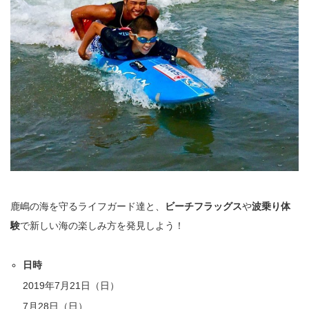
鹿嶋の海を守るライフガード達と、
ビーチフラッグス
や
波乗り体
験
で新しい海の楽しみ方を発見しよう！
日時
2019年7月21日（日）
7月28日（日）