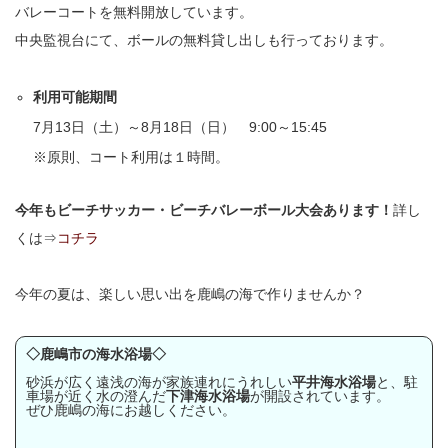
バレーコートを無料開放しています。
中央監視台にて、ボールの無料貸し出しも行っております。
利用可能期間
7月13日（土）～8月18日（日） 9:00～15:45
※原則、コート利用は１時間。
今年もビーチサッカー・ビーチバレーボール大会あります！
詳し
くは⇒
コチラ
今年の夏は、楽しい思い出を鹿嶋の海で作りませんか？
◇鹿嶋市の海水浴場◇
砂浜が広く遠浅の海が家族連れにうれしい
平井海水浴場
と、駐
車場が近く水の澄んだ
下津海水浴場
が開設されています。
ぜひ鹿嶋の海にお越しください。