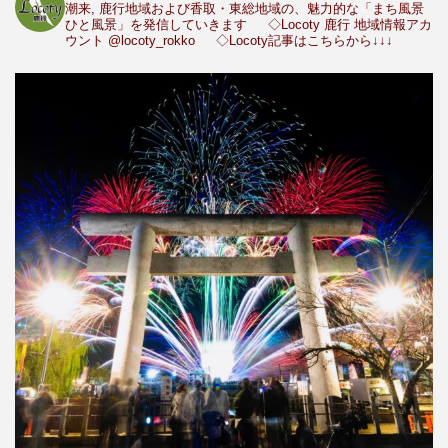
潮来, 鹿行地域および香取・東総地域の、魅力的な「まち風景
ひと風景」を発信していきます
◇Locoty 鹿行 地域情報アカ
ウント
@locoty_rokko
◇Locoty記事はこちらから↓↓↓