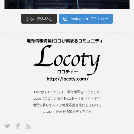
さらに読み込む
Instagram でフォロー
Locoty (ロコティ)は、鹿行地区を中心とした
Loco（ロコ）が集うNo.1ポータルサイトです
地元で暮らす人々と地元応援企業に支えられる
ロコにこだわる情報メディアです
S