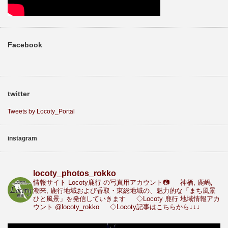
Facebook
twitter
Tweets by Locoty_Portal
instagram
locoty_photos_rokko
情報サイト Locoty鹿行 の写真用アカウント📷
神栖, 鹿嶋,
潮来, 鹿行地域および香取・東総地域の、魅力的な「まち風景
ひと風景」を発信していきます
◇Locoty 鹿行 地域情報アカ
ウント
@locoty_rokko
◇Locoty記事はこちらから↓↓↓