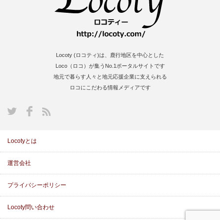
Locoty (ロコティ)は、鹿行地区を中心とした
Loco（ロコ）が集うNo.1ポータルサイトです
地元で暮らす人々と地元応援企業に支えられる
ロコにこだわる情報メディアです
S
Locotyとは
運営会社
プライバシーポリシー
Locoty問い合わせ