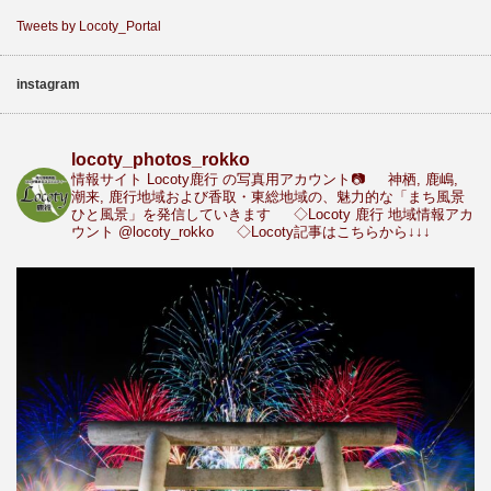
Tweets by Locoty_Portal
instagram
locoty_photos_rokko
情報サイト Locoty鹿行 の写真用アカウント📷
神栖, 鹿嶋,
潮来, 鹿行地域および香取・東総地域の、魅力的な「まち風景
ひと風景」を発信していきます
◇Locoty 鹿行 地域情報アカ
ウント
@locoty_rokko
◇Locoty記事はこちらから↓↓↓