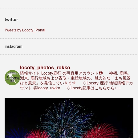
twitter
Tweets by Locoty_Portal
instagram
locoty_photos_rokko
情報サイト Locoty鹿行 の写真用アカウント📷
神栖, 鹿嶋,
潮来, 鹿行地域および香取・東総地域の、魅力的な「まち風景
ひと風景」を発信していきます
◇Locoty 鹿行 地域情報アカ
ウント
@locoty_rokko
◇Locoty記事はこちらから↓↓↓