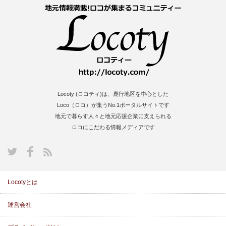
Locoty (ロコティ)は、鹿行地区を中心とした
Loco（ロコ）が集うNo.1ポータルサイトです
地元で暮らす人々と地元応援企業に支えられる
ロコにこだわる情報メディアです
S
Locotyとは
運営会社