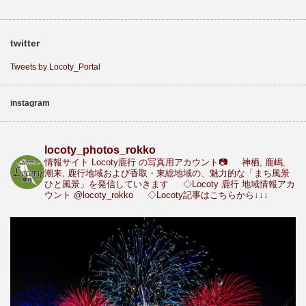
twitter
Tweets by Locoty_Portal
instagram
locoty_photos_rokko
情報サイト Locoty鹿行 の写真用アカウント📷
神栖, 鹿嶋,
潮来, 鹿行地域および香取・東総地域の、魅力的な「まち風景
ひと風景」を発信していきます
◇Locoty 鹿行 地域情報アカ
ウント
@locoty_rokko
◇Locoty記事はこちらから↓↓↓