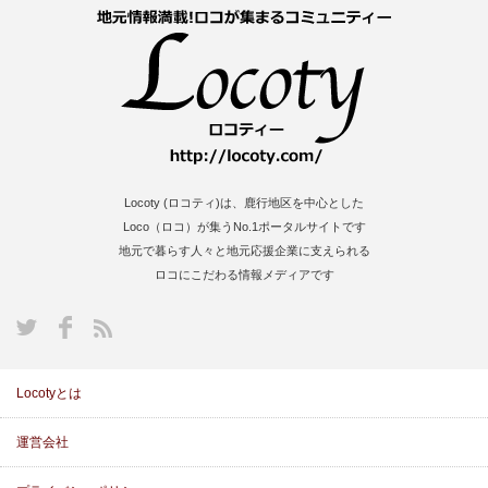
Locoty (ロコティ)は、鹿行地区を中心とした
Loco（ロコ）が集うNo.1ポータルサイトです
地元で暮らす人々と地元応援企業に支えられる
ロコにこだわる情報メディアです
S
Locotyとは
運営会社