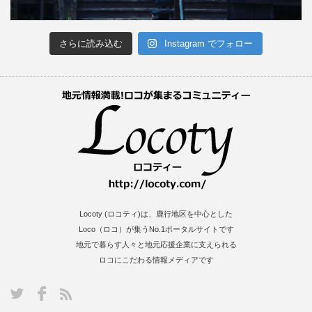
さらに読み込む
Instagram でフォロー
Locoty (ロコティ)は、鹿行地区を中心とした
Loco（ロコ）が集うNo.1ポータルサイトです
地元で暮らす人々と地元応援企業に支えられる
ロコにこだわる情報メディアです
S