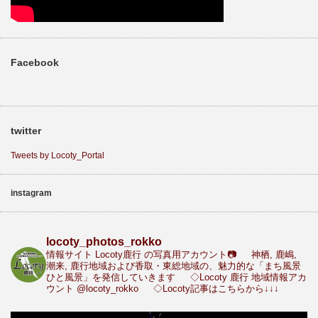
Facebook
twitter
Tweets by Locoty_Portal
instagram
locoty_photos_rokko
情報サイト Locoty鹿行 の写真用アカウント📷
神栖, 鹿嶋,
潮来, 鹿行地域および香取・東総地域の、魅力的な「まち風景
ひと風景」を発信していきます
◇Locoty 鹿行 地域情報アカ
ウント
@locoty_rokko
◇Locoty記事はこちらから↓↓↓