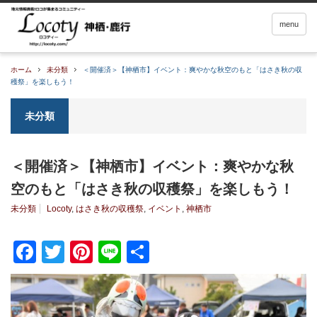
menu
ホーム
未分類
＜開催済＞【神栖市】イベント：爽やかな秋空のもと「はさき秋の収
穫祭」を楽しもう！
未分類
＜開催済＞【神栖市】イベント：爽やかな秋
空のもと「はさき秋の収穫祭」を楽しもう！
未分類
Locoty
,
はさき秋の収穫祭
,
イベント
,
神栖市
Facebook
Twitter
Pinterest
Line
共
有