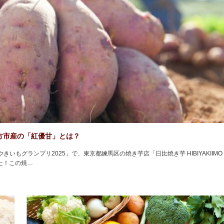
方市産の「紅優甘」とは？
もグランプリ2025」で、東京都練馬区の焼き芋店「日比焼き芋 HIBIYAKIIMO T
た！この焼…