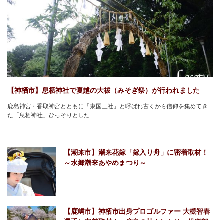
【神栖市】息栖神社で夏越の大祓（みそぎ祭）が行われました
鹿島神宮・香取神宮とともに「東国三社」と呼ばれ古くから信仰を集めてき
た「息栖神社」ひっそりとした…
【潮来市】潮来花嫁「嫁入り舟」に密着取材！
～水郷潮来あやめまつり～
【鹿嶋市】神栖市出身プロゴルファー 大槻智春