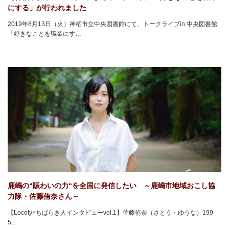
にする」が行われました
2019年8月13日（火）神栖市立中央図書館にて、トークライブin 中央図書館
「好きなことを職業にす…
鹿嶋の“賑わいの力“を全国に発信したい ～鹿嶋市地域おこし協
力隊・佐藤侑奈さん～
【Locoty×ちばらき人インタビューvol.1】佐藤侑奈（さとう・ゆうな）199
5…