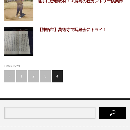
選手に密着取材！＜鹿島の杜カントリー倶楽部
＞
【神栖市】萬徳寺で写経会にトライ！
PAGE NAVI
«
1
2
3
4